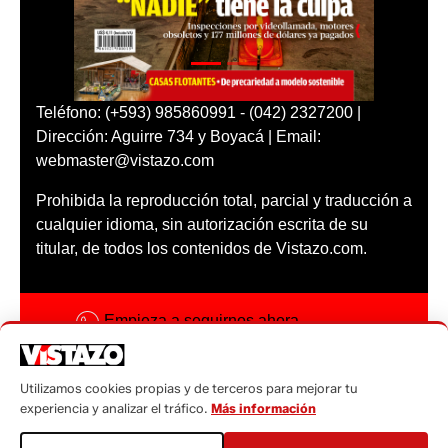
Teléfono: (+593) 985860991 - (042) 2327200 |
Dirección: Aguirre 734 y Boyacá | Email:
webmaster@vistazo.com
Prohibida la reproducción total, parcial y traducción a
cualquier idioma, sin autorización escrita de su
titular, de todos los contenidos de Vistazo.com.
Empieza a seguirnos ahora
Activar notificaciones
Utilizamos cookies propias y de terceros para mejorar tu
Código ética
experiencia y analizar el tráfico.
Más información
Sugerencias a: