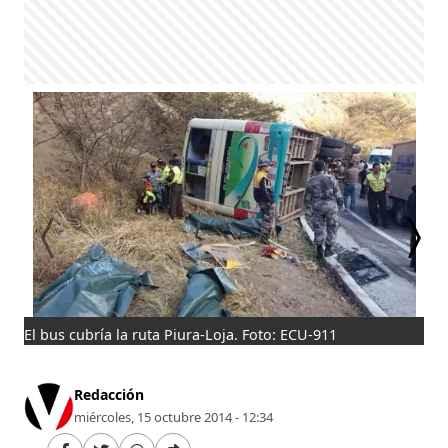
El bus cubría la ruta Piura-Loja. Foto: ECU-911
Seg
nac
Redacción
miércoles, 15 octubre 2014 - 12:34