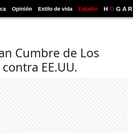
H
O
G
A
R
ica
Opinión
Estilo de vida
Estadio
ran Cumbre de Los
 contra EE.UU.