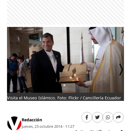
Visita el Museo Islámico. Foto: Flickr / Cancillería Ecuador
En 
Can
Redacción
jueves, 23 octubre 2014 - 11:27