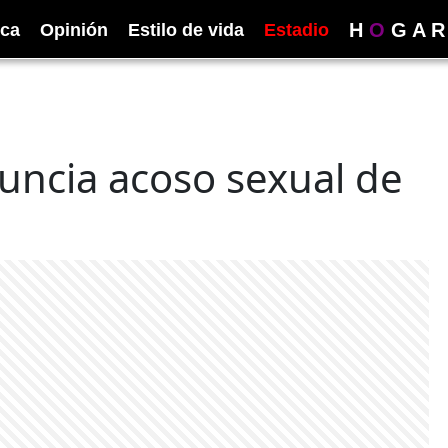
H
O
G
A
R
ica
Opinión
Estilo de vida
Estadio
uncia acoso sexual de