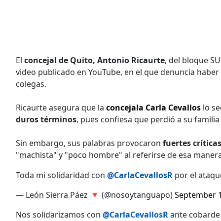
El
concejal de Quito, Antonio Ricaurte
, del bloque SU
video publicado en YouTube, en el que denuncia haber 
colegas.
Ricaurte asegura que la
concejala Carla Cevallos
lo se
duros términos
, pues confiesa que perdió a su familia
Sin embargo, sus palabras provocaron
fuertes crítica
"machista" y "poco hombre" al referirse de esa manera
Toda mi solidaridad con
@CarlaCevallosR
por el ataqu
— León Sierra Páez 🔻 (@nosoytanguapo)
September 1
Nos solidarizamos con
@CarlaCevallosR
ante cobarde 