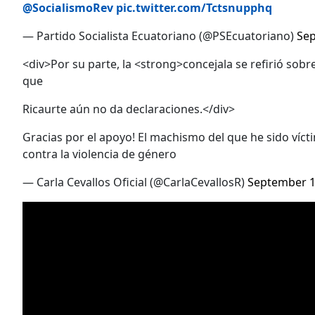
@SocialismoRev
pic.twitter.com/Tctsnupphq
— Partido Socialista Ecuatoriano (@PSEcuatoriano)
Sep
<div>Por su parte, la <strong>concejala se refirió sobr
que
Ricaurte aún no da declaraciones.</div>
Gracias por el apoyo! El machismo del que he sido víct
contra la violencia de género
— Carla Cevallos Oficial (@CarlaCevallosR)
September 1