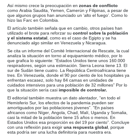
Así mismo crece la preocupación en
zonas de conflicto
como Arabia Saudita, Yemen, Camerún y Filipinas, a pesar de
que algunos grupos han anunciado un ‘alto el fuego’. Como lo
hizo las Farc en Colombia.
El artículo también señala que en cambio, otros países han
utilizado el brote para reforzar su
control sobre la población
y el sistema estatal
, como es el caso de Egipto y se ha
denunciado algo similar en Venezuela y Nicaragua.
Se cita un informe del Comité Internacional de Rescate, la cual
analiza la situación en torno al equipamiento médico, por lo
que grafica lo siguiente: “Estados Unidos tiene unos 160.000
respiradores, según una estimación. Sierra Leona tiene 13. El
sur de Sudán tiene cuatro. La República Centroafricana tiene
tres. En Venezuela, donde el 90 por ciento de los hospitales ya
enfrentan escasez, solo hay 84 camas en unidades de
cuidados intensivos para una población de 32 millones” Por lo
que la situación sería casi
imposible de controlar.
El editorial también muestra un dato alentador, “en todo el
Hemisferio Sur, los efectos de la pandemia pueden ser
amortiguados por las poblaciones jóvenes”. “En países
africanos como Níger, Angola, Chad, Malí, Uganda y Somalia,
casi la mitad de la población tiene 15 años o menos. En
Estados Unidos esa proporción es del 19 por ciento”. Concluye
con una reflexión para exigir
una respuesta global
, porque
esta podría ser una lucha definitoria para nuestra era.