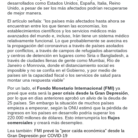
desarrollados como Estados Unidos, España, Italia, Reino
Unido, a pesar de ser los más afectados podrían recuperarse
de mejor manera.
El artículo señala: “los países más afectados hasta ahora se
encuentran entre los que tienen las economías, los
establecimientos científicos y los servicios médicos más
avanzados del mundo e, incluso, Irán tiene un sistema médico
relativamente funcional. Lo que probablemente se avecina es
la propagación del coronavirus a través de países asolados
por conflictos, a través de campos de refugiados abarrotados
y centros de detención en lugares como Siria o Bangladesh, a
través de ciudades llenas de gente como Mumbai, Río de
Janeiro o Monrovia, donde el distanciamiento social es
imposible y no se confía en el Gobierno, y por medio de
países sin la capacidad fiscal o los servicios de salud para
montar una respuesta viable”
Por un lado, el
Fondo Monetario Internacional (FMI)
ya
prevé que esta será la
peor crisis desde la Gran Depresión
,
por lo que en días anteriores aprobó un alivio de la deuda de
25 países. Sin embargo la situación de muchos países
empieza a empeorar, según la ONU estimó que la pérdida de
ingresos en los países en desarrollo podría superar los
220.000 millones de dólares. Esto interrumpiría los
flujos
comerciales
y creará más desempleo.
Lea también:
FMI prevé la "peor caída económica" desde la
Gran Depresión por COVID-19