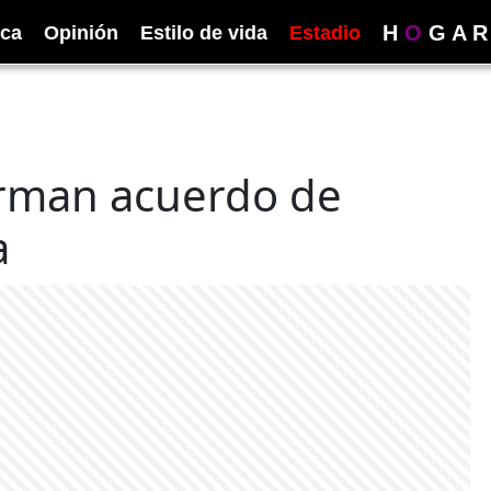
H
O
G
A
R
ica
Opinión
Estilo de vida
Estadio
irman acuerdo de
a