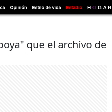
H
O
G
A
R
ica
Opinión
Estilo de vida
Estadio
poya" que el archivo de