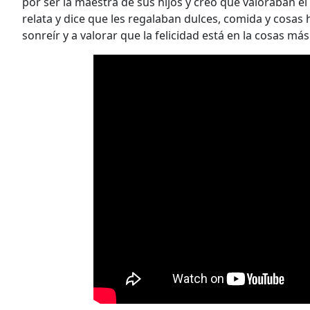
por ser la maestra de sus hijos y creo que valoraban el e
relata y dice que les regalaban dulces, comida y cosa
sonreír y a valorar que la felicidad está en la cosas más