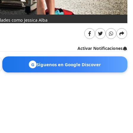
idades como Jessica Alba
“E
Activar Notificaciones
G
Síguenos en Google Discover