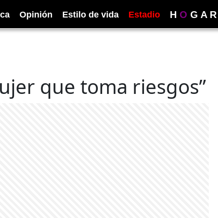
H
O
G
A
R
ica
Opinión
Estilo de vida
Estadio
mujer que toma riesgos”