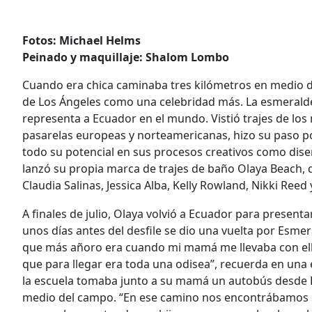
Fotos: Michael Helms
Peinado y maquillaje: Shalom Lombo
Cuando era chica caminaba tres kilómetros en medio del
de Los Ángeles como una celebridad más. La esmeraldeñ
representa a Ecuador en el mundo. Vistió trajes de l
pasarelas europeas y norteamericanas, hizo su paso po
todo su potencial en sus procesos creativos como dis
lanzó su propia marca de trajes de baño Olaya Beach, 
Claudia Salinas, Jessica Alba, Kelly Rowland, Nikki Reed
A finales de julio, Olaya volvió a Ecuador para present
unos días antes del desfile se dio una vuelta por Esmer
que más añoro era cuando mi mamá me llevaba con ella 
que para llegar era toda una odisea”, recuerda en una
la escuela tomaba junto a su mamá un autobús desde 
medio del campo. “En ese camino nos encontrábamos 