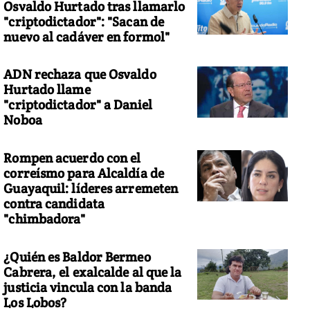
Osvaldo Hurtado tras llamarlo
"criptodictador": "Sacan de
nuevo al cadáver en formol"
l sacrificio más grande fue el estar alejada de mi familia y las inter
ADN rechaza que Osvaldo
Hurtado llame
"criptodictador" a Daniel
Noboa
Rompen acuerdo con el
correísmo para Alcaldía de
Guayaquil: líderes arremeten
contra candidata
"chimbadora"
¿Quién es Baldor Bermeo
Cabrera, el exalcalde al que la
justicia vincula con la banda
Los Lobos?