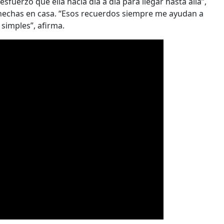
sfuerzo que ella hacía día a día para llegar hasta allá”,
s hechas en casa. “Esos recuerdos siempre me ayudan a
 simples”, afirma.