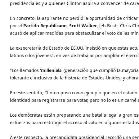
presidenciales y a quienes Clinton aspira a convencer de car
En concreto, la aspirante no perdió la oportunidad de critic
por el
Partido Republicano
,
Scott Walker
, Jeb Bush, Chris Ch
acusó de aplicar medidas para obstaculizar el voto de las min
La exsecretaria de Estado de EE.UU. insistió en que estas act
latinos o los jóvenes", en vez de trabajar por ampliar el ejerci
"Los llamados '
millenials
' (generación que cumplió la mayorí
tolerante e inclusiva de la historia de Estados Unidos, y ahor
En este sentido, Clinton puso como ejemplo que en el estado
identidad para registrarse para votar, pero no lo es un carné e
Los demócratas están preparando una batalla legal a gran esca
esfuerzos para restringir el acceso al voto en algunos estados
A este respecto, la precandidata presidencial recordó una se