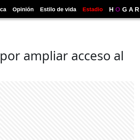
H
O
G
A
R
ica
Opinión
Estilo de vida
Estadio
 por ampliar acceso al