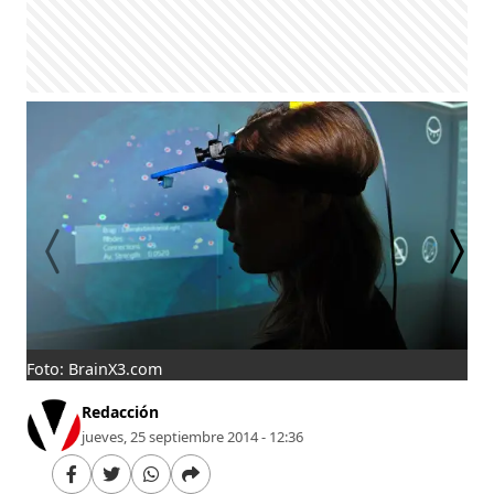
Foto: BrainX3.com
Fot
Redacción
jueves, 25 septiembre 2014 - 12:36