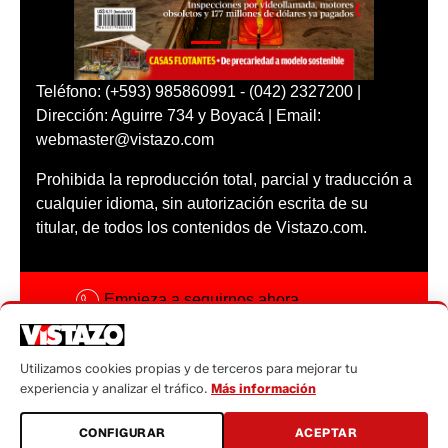
Teléfono: (+593) 985860991 - (042) 2327200 |
Dirección: Aguirre 734 y Boyacá | Email:
webmaster@vistazo.com
Prohibida la reproducción total, parcial y traducción a
cualquier idioma, sin autorización escrita de su
titular, de todos los contenidos de Vistazo.com.
Empieza a seguirnos ahora
Activar notificaciones
Utilizamos cookies propias y de terceros para mejorar tu
Código ética
experiencia y analizar el tráfico.
Más información
Sugerencias a:
CONFIGURAR
ACEPTAR
sugerencias@vistazo.com