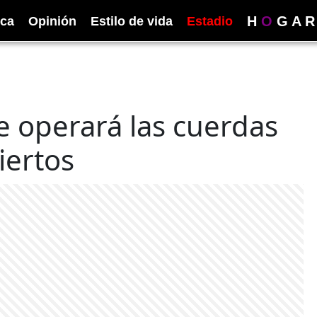
H
O
G
A
R
ica
Opinión
Estilo de vida
Estadio
 operará las cuerdas
iertos