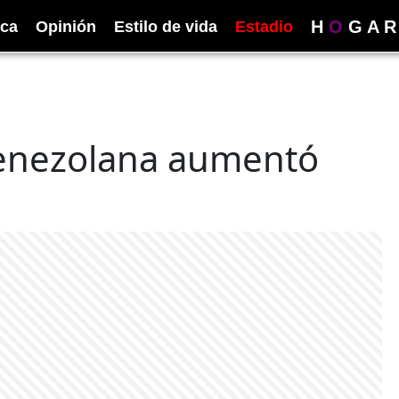
H
O
G
A
R
ica
Opinión
Estilo de vida
Estadio
venezolana aumentó