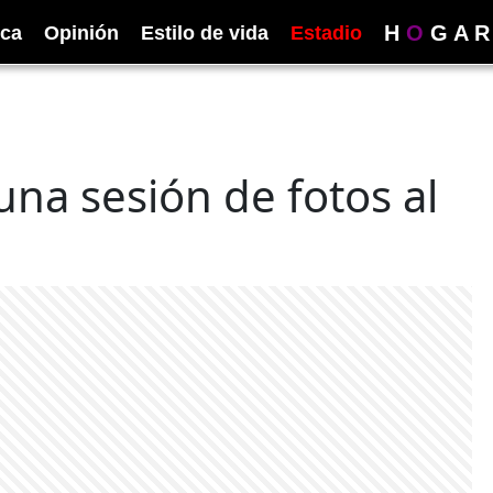
H
O
G
A
R
ica
Opinión
Estilo de vida
Estadio
una sesión de fotos al