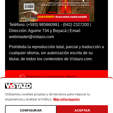
Teléfono: (+593) 985860991 - (042) 2327200 |
Dirección: Aguirre 734 y Boyacá | Email:
webmaster@vistazo.com
Prohibida la reproducción total, parcial y traducción a
cualquier idioma, sin autorización escrita de su
titular, de todos los contenidos de Vistazo.com.
Empieza a seguirnos ahora
Activar notificaciones
Utilizamos cookies propias y de terceros para mejorar tu
Código ética
experiencia y analizar el tráfico.
Más información
Sugerencias a:
CONFIGURAR
ACEPTAR
sugerencias@vistazo.com