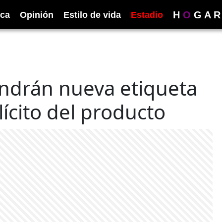
H
O
G
A
R
ica
Opinión
Estilo de vida
Estadio
endrán nueva etiqueta
lícito del producto