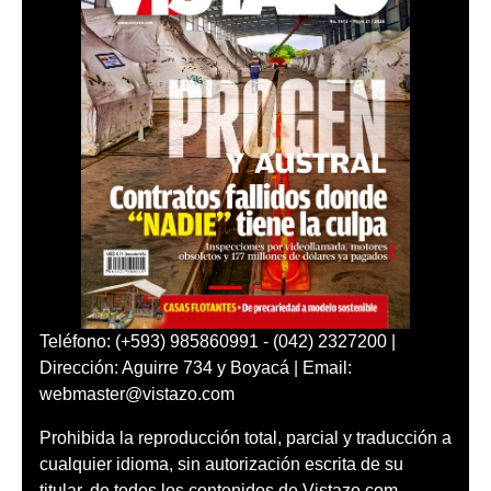
Teléfono: (+593) 985860991 - (042) 2327200 |
Dirección: Aguirre 734 y Boyacá | Email:
webmaster@vistazo.com
Prohibida la reproducción total, parcial y traducción a
cualquier idioma, sin autorización escrita de su
titular, de todos los contenidos de Vistazo.com.