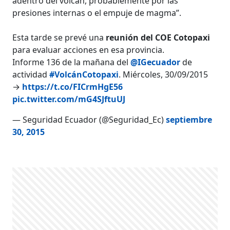
adentro del volcán, probablemente por las
presiones internas o el empuje de magma”.
Esta tarde se prevé una
reunión del COE Cotopaxi
para evaluar acciones en esa provincia.
Informe 136 de la mañana del
@IGecuador
de
actividad
#VolcánCotopaxi
. Miércoles, 30/09/2015
→
https://t.co/FICrmHgE56
pic.twitter.com/mG4SJftuUJ
— Seguridad Ecuador (@Seguridad_Ec)
septiembre
30, 2015