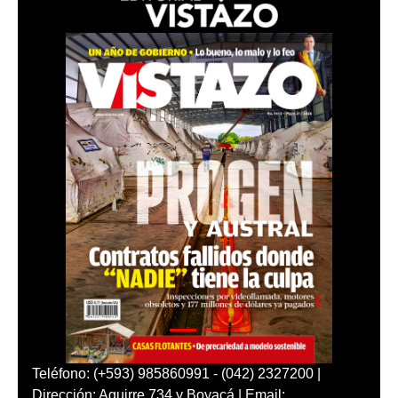
Teléfono: (+593) 985860991 - (042) 2327200 |
Dirección: Aguirre 734 y Boyacá | Email: