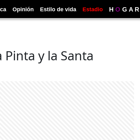
H
O
G
A
R
ica
Opinión
Estilo de vida
Estadio
 Pinta y la Santa