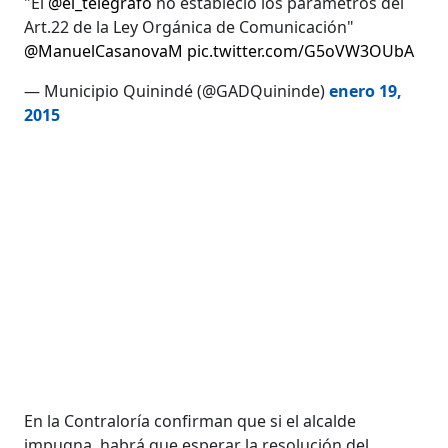
"El
@el_telegrafo
no estableció los parametros del
Art.22 de la Ley Orgánica de Comunicación"
@ManuelCasanovaM
pic.twitter.com/G5oVW3OUbA
— Municipio Quinindé (@GADQuininde)
enero 19,
2015
En la Contraloría confirman que si el alcalde
impugna, habrá que esperar la resolución del