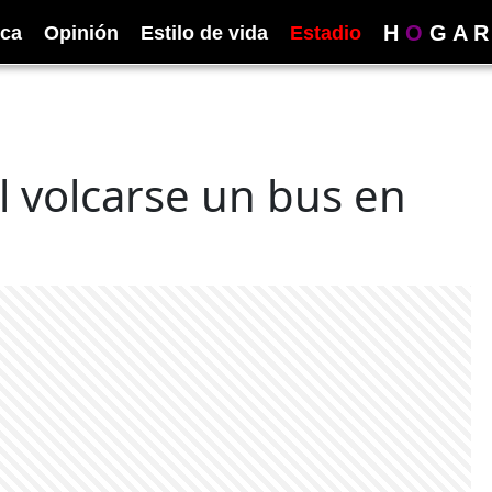
H
O
G
A
R
ica
Opinión
Estilo de vida
Estadio
l volcarse un bus en