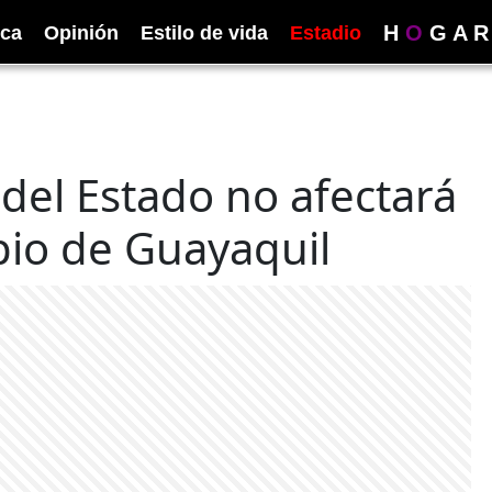
H
O
G
A
R
ica
Opinión
Estilo de vida
Estadio
del Estado no afectará
pio de Guayaquil