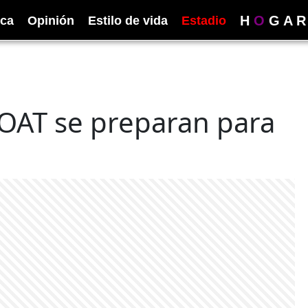
H
O
G
A
R
ica
Opinión
Estilo de vida
Estadio
SOAT se preparan para