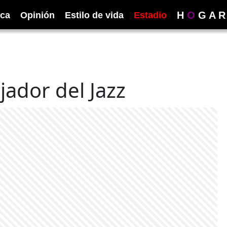
H
O
G
A
R
ica
Opinión
Estilo de vida
Estadio
dor del Jazz