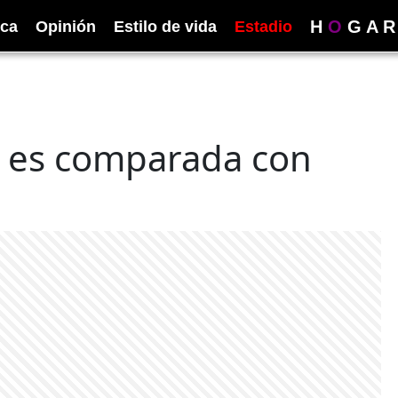
H
O
G
A
R
ica
Opinión
Estilo de vida
Estadio
rd es comparada con