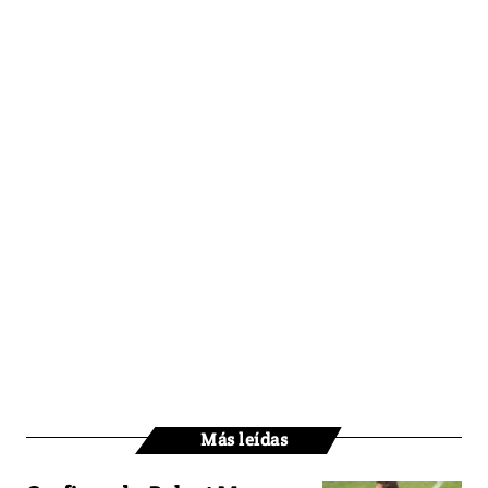
Más leídas