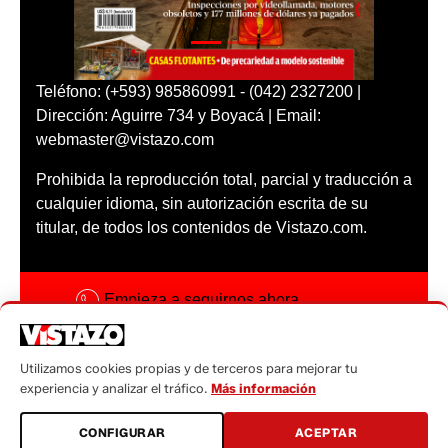
Teléfono: (+593) 985860991 - (042) 2327200 |
Dirección: Aguirre 734 y Boyacá | Email:
webmaster@vistazo.com
Prohibida la reproducción total, parcial y traducción a
cualquier idioma, sin autorización escrita de su
titular, de todos los contenidos de Vistazo.com.
Empieza a seguirnos ahora
Activar notificaciones
Utilizamos cookies propias y de terceros para mejorar tu
Código ética
experiencia y analizar el tráfico.
Más información
Sugerencias a:
CONFIGURAR
ACEPTAR
sugerencias@vistazo.com