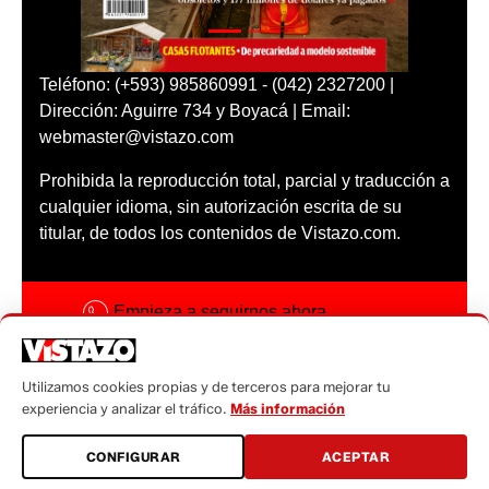
Teléfono: (+593) 985860991 - (042) 2327200 |
Dirección: Aguirre 734 y Boyacá | Email:
webmaster@vistazo.com
Prohibida la reproducción total, parcial y traducción a
cualquier idioma, sin autorización escrita de su
titular, de todos los contenidos de Vistazo.com.
Empieza a seguirnos ahora
Activar notificaciones
Utilizamos cookies propias y de terceros para mejorar tu
Código ética
experiencia y analizar el tráfico.
Más información
Sugerencias a:
CONFIGURAR
ACEPTAR
sugerencias@vistazo.com