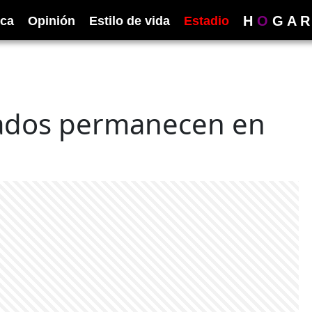
H
O
G
A
R
ica
Opinión
Estilo de vida
Estadio
ados permanecen en