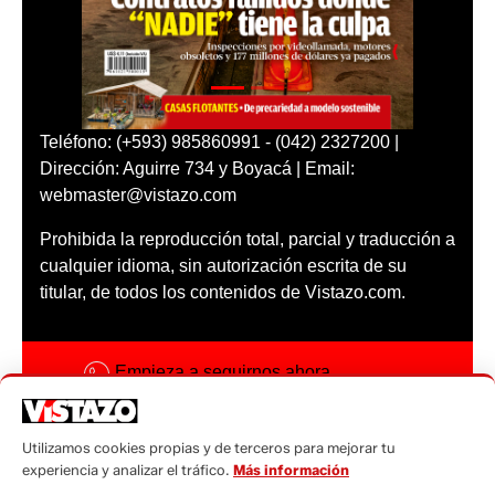
Teléfono: (+593) 985860991 - (042) 2327200 |
Dirección: Aguirre 734 y Boyacá | Email:
webmaster@vistazo.com
Prohibida la reproducción total, parcial y traducción a
cualquier idioma, sin autorización escrita de su
titular, de todos los contenidos de Vistazo.com.
Empieza a seguirnos ahora
Activar notificaciones
Utilizamos cookies propias y de terceros para mejorar tu
Código ética
experiencia y analizar el tráfico.
Más información
Sugerencias a: