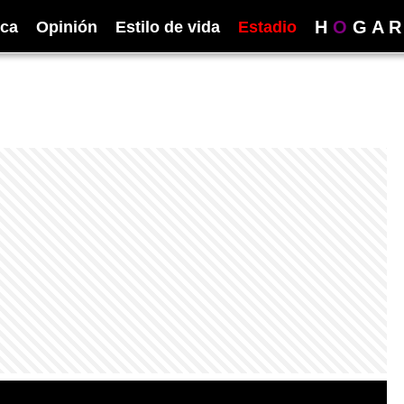
H
O
G
A
R
ica
Opinión
Estilo de vida
Estadio