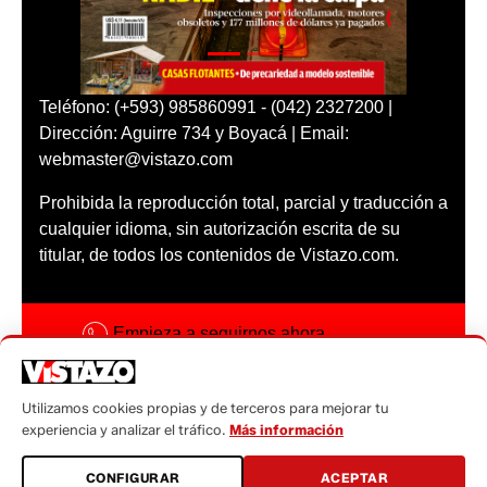
Teléfono: (+593) 985860991 - (042) 2327200 |
Dirección: Aguirre 734 y Boyacá | Email:
webmaster@vistazo.com
Prohibida la reproducción total, parcial y traducción a
cualquier idioma, sin autorización escrita de su
titular, de todos los contenidos de Vistazo.com.
Empieza a seguirnos ahora
Activar notificaciones
Utilizamos cookies propias y de terceros para mejorar tu
Código ética
experiencia y analizar el tráfico.
Más información
Sugerencias a:
CONFIGURAR
ACEPTAR
sugerencias@vistazo.com