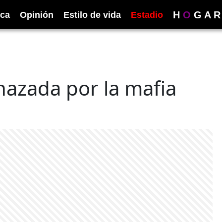
H
O
G
A
R
ica
Opinión
Estilo de vida
Estadio
azada por la mafia