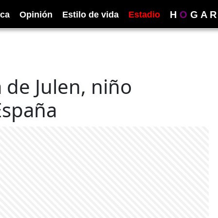
H
O
G
A
R
ica
Opinión
Estilo de vida
Estadio
de Julen, niño
España