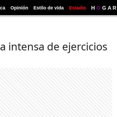
H
O
G
A
R
ica
Opinión
Estilo de vida
Estadio
 intensa de ejercicios