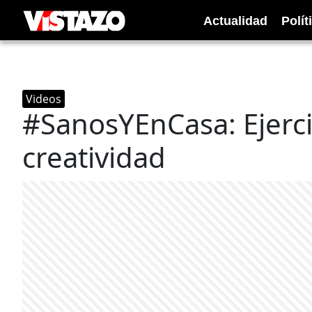
Actualidad
Polít
Videos
#SanosYEnCasa: Ejerci
creatividad