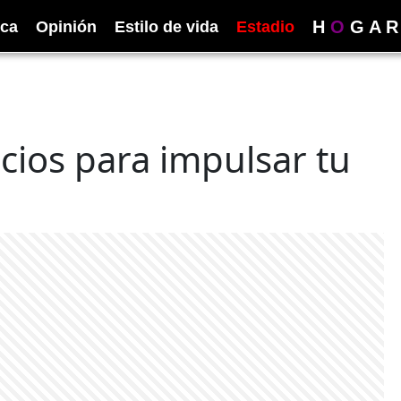
H
O
G
A
R
ica
Opinión
Estilo de vida
Estadio
cios para impulsar tu