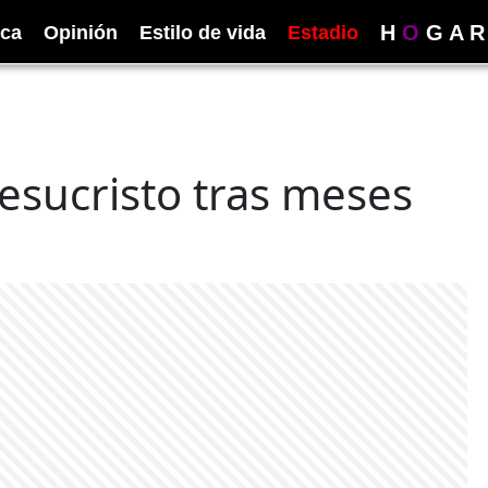
H
O
G
A
R
ica
Opinión
Estilo de vida
Estadio
esucristo tras meses