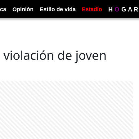
H
O
G
A
R
ica
Opinión
Estilo de vida
Estadio
 violación de joven
o