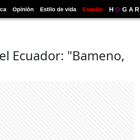
H
O
G
A
R
ica
Opinión
Estilo de vida
Estadio
del Ecuador: "Bameno,