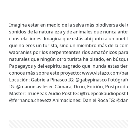
Imagina estar en medio de la selva más biodiversa de
sonidos de la naturaleza y de animales que nunca antes 
constelaciones. Imagina que estás ahí junto a un pueb
que no eres un turista, sino un miembro más de la com
waoranies por los serpenteantes ríos amazónicos para
naturales que ningún otro turista ha pisado, en búsqu
Papagayos y del espíritu sagrado que inunda estas tierr
conoce más sobre este proyecto: www.vistazo.com/para
Locución: Gabriela Pinasco IG: @gabypinasco Fotógrafo,
IG: @manuelavilesec Cámara, Dron, Edición, Postproduc
Master: TruePeak Audio Post IG: @truepeakaudiopost D
@fernanda.chevezz Animaciones: Daniel Roca IG: @dani