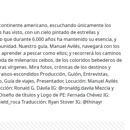
l continente americano, escuchando únicamente los
has visto, con un cielo pintado de estrellas y
lo que durante 6.000 años ha mantenido su esencia, y
unidad. Nuestro guía, Manuel Avilés, navegará con los
 aprender a pescar como ellos; y recorrerá los caminos
eda de milenarios ceibos, de los coloridos bebederos de
as vírgenes. Mira fotos, crónicas de los destinos y
isos-escondidos Producción, Guión, Entrevistas,
 Guía de viajes, Presentador, Locución: Manuel Avilés
ción: Ronald G. Dávila IG: @ronaldg.davila Mezcla y
iseño de títulos y Logo de PE: Fernada Chévez IG:
eld_roca Traducción: Ryan Stover IG: @thinayr