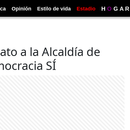
H
O
G
A
R
ica
Opinión
Estilo de vida
Estadio
to a la Alcaldía de
ocracia SÍ