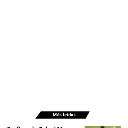
Más leídas