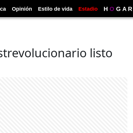
H
O
G
A
R
ica
Opinión
Estilo de vida
Estadio
trevolucionario listo