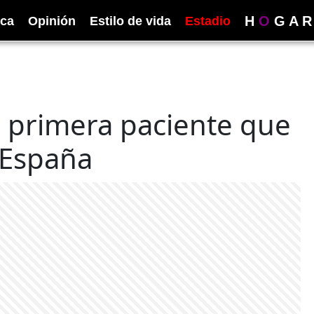
H
O
G
A
R
ica
Opinión
Estilo de vida
Estadio
 primera paciente que
 España