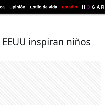
H
O
G
A
R
ica
Opinión
Estilo de vida
Estadio
 EEUU inspiran niños