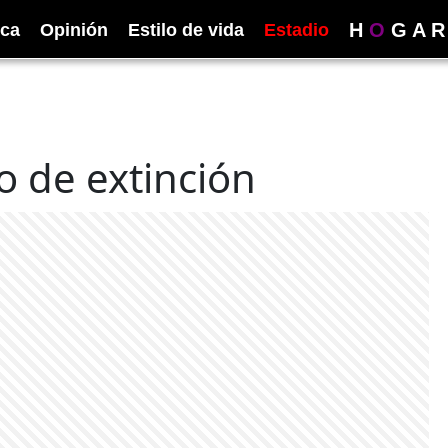
H
O
G
A
R
ica
Opinión
Estilo de vida
Estadio
o de extinción