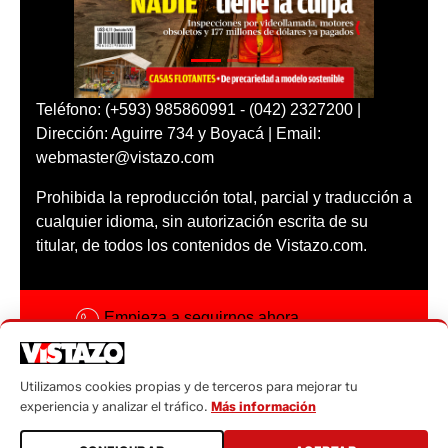
Teléfono: (+593) 985860991 - (042) 2327200 |
Dirección: Aguirre 734 y Boyacá | Email:
webmaster@vistazo.com
Prohibida la reproducción total, parcial y traducción a
cualquier idioma, sin autorización escrita de su
titular, de todos los contenidos de Vistazo.com.
Empieza a seguirnos ahora
Activar notificaciones
Utilizamos cookies propias y de terceros para mejorar tu
Código ética
experiencia y analizar el tráfico.
Más información
Sugerencias a: