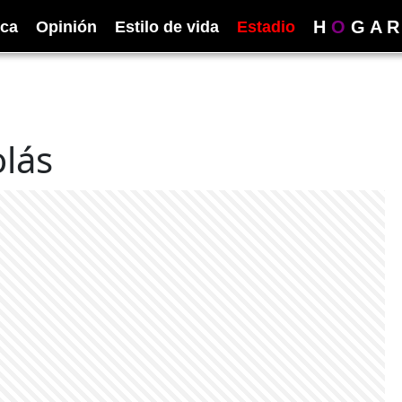
H
O
G
A
R
ica
Opinión
Estilo de vida
Estadio
olás