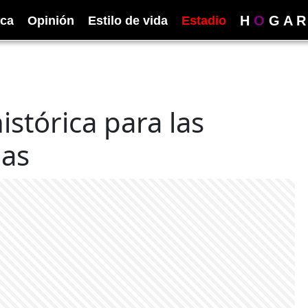
H
O
G
A
R
ica
Opinión
Estilo de vida
Estadio
stórica para las
nas