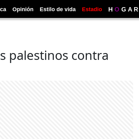
H
O
G
A
R
ica
Opinión
Estilo de vida
Estadio
 palestinos contra