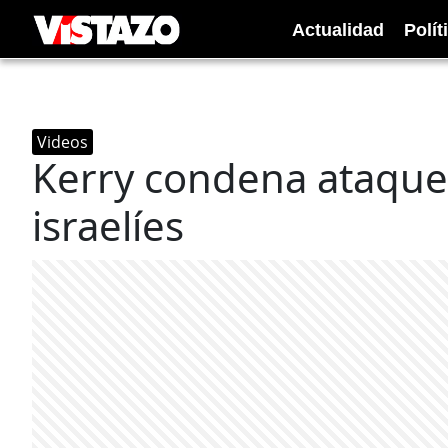
Actualidad
Polít
Videos
Kerry condena ataques
israelíes