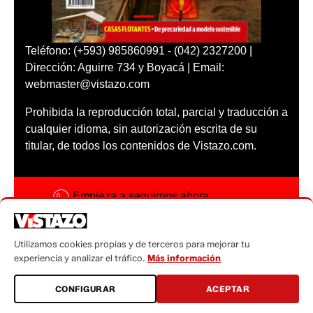
Teléfono: (+593) 985860991 - (042) 2327200 |
Dirección: Aguirre 734 y Boyacá | Email:
webmaster@vistazo.com
Prohibida la reproducción total, parcial y traducción a
cualquier idioma, sin autorización escrita de su
titular, de todos los contenidos de Vistazo.com.
Empieza a seguirnos ahora
Activar notificaciones
Utilizamos cookies propias y de terceros para mejorar tu
Código ética
experiencia y analizar el tráfico.
Más información
Sugerencias a:
CONFIGURAR
ACEPTAR
sugerencias@vistazo.com